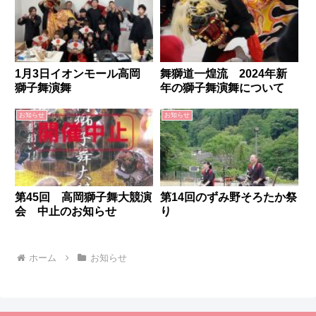
1月3日イオンモール高岡
舞獅道一煌流 2024年新
獅子舞演舞
年の獅子舞演舞について
お知らせ
お知らせ
第45回 高岡獅子舞大競演
第14回のずみ野そろたか祭
会 中止のお知らせ
り
ホーム
お知らせ