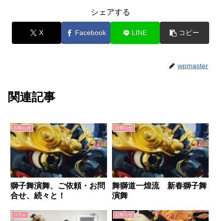
シェアする
X
Facebook
LINE
コピー
wpmaster
関連記事
お知らせ
お知らせ
獅子舞演舞、ご依頼・お問
舞獅道一煌流 新春獅子舞
合せ、続々と！
演舞
コラム
お知らせ