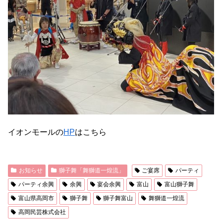
イオンモールの
HP
はこちら
お知らせ
獅子舞「舞獅道一煌流」
ご宴席
パーティ
パーティ余興
余興
宴会余興
富山
富山獅子舞
富山県高岡市
獅子舞
獅子舞富山
舞獅道一煌流
高岡民芸株式会社