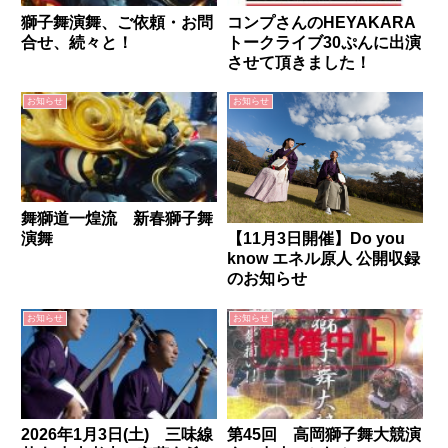
獅子舞演舞、ご依頼・お問
コンプさんのHEYAKARA
合せ、続々と！
トークライブ30ぷんに出演
させて頂きました！
お知らせ
お知らせ
舞獅道一煌流 新春獅子舞
演舞
【11月3日開催】Do you
know エネル原人 公開収録
のお知らせ
お知らせ
お知らせ
2026年1月3日(土) 三味線
第45回 高岡獅子舞大競演