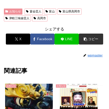
お知らせ
宴会芸人
富山
富山県高岡市
津軽三味線芸人
高岡市
シェアする
X
Facebook
LINE
コピー
wpmaster
関連記事
お知らせ
お知らせ