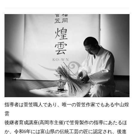
指導者は菅笠職人であり、唯一の菅笠作家でもある中山煌
雲
後継者育成講座(高岡市主催)で笠骨製作の指導にあたるほ
か、令和6年には富山県の伝統工芸の匠に認定され、後進