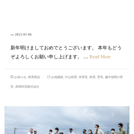
新年あけましておめでとうござ
います。
on
2021-01-06
新年明けましておめでとうございます。 本年もどう
ぞよろしくお願い申し上げます。 …
Read More
お知らせ
,
煌雲商品
お地蔵様
,
中山煌雲
,
本菅笠
,
煌雲
,
菅笠
,
越中福岡の菅
笠
,
高岡民芸株式会社