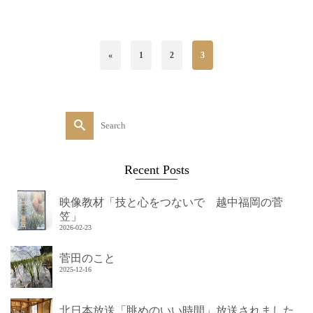
«
1
2
3
Search
for:
Recent Posts
映像教材「技と心をつないで 越中福岡の菅
笠」
2026-02-23
菅田のこと
2025-12-16
北日本放送「眺めのいい時間」放送されました