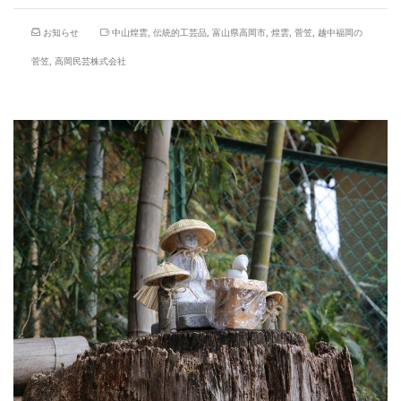
お知らせ
中山煌雲
,
伝統的工芸品
,
富山県高岡市
,
煌雲
,
菅笠
,
越中福岡の
菅笠
,
高岡民芸株式会社