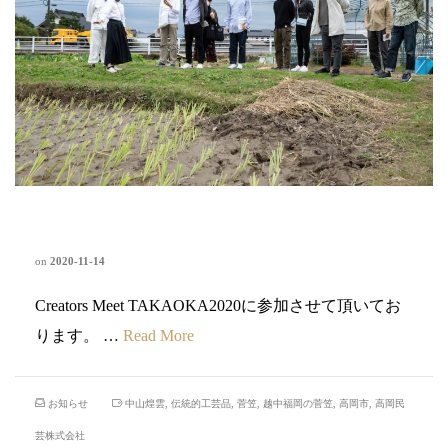
Creators Meet TAKAOKA2020
on
2020-11-14
Creators Meet TAKAOKA2020に参加させて頂いてお
ります。 …
Read More
お知らせ
中山煌雲
,
伝統的工芸品
,
菅笠
,
越中福岡の菅笠
,
高岡市
,
高岡民
芸株式会社