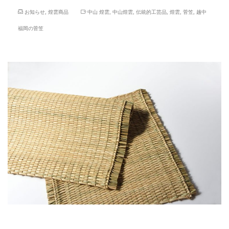
お知らせ
,
煌雲商品
中山 煌雲
,
中山煌雲
,
伝統的工芸品
,
煌雲
,
菅笠
,
越中
福岡の菅笠
工芸都市高岡クラフトコンペテ