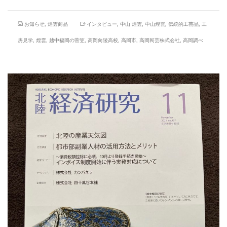
お知らせ
,
煌雲商品
インタビュー
,
中山 煌雲
,
中山煌雲
,
伝統的工芸品
,
工
房見学
,
煌雲
,
越中福岡の菅笠
,
高岡向陵高校
,
高岡市
,
高岡民芸株式会社
,
高岡調べ