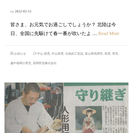
した。
on
2022-02-15
皆さま、お元気でお過ごしでしょうか？ 北陸は今
日、全国に先駆けて春一番が吹いたよ …
Read More
お知らせ
中山 煌雲
,
中山煌雲
,
伝統的工芸品
,
富山県高岡市
,
煌雲
,
菅笠
,
越中福岡の菅笠
,
高岡民芸株式会社