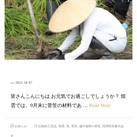
秋風の吹く中
on
2021-10-07
皆さんこんにちは お元気でお過ごしでしょうか？ 煌
雲では、9月末に菅笠の材料であ …
Read More
お知らせ
伝統的工芸品
,
煌雲
,
菅
,
菅笠
,
越中福岡の菅笠
,
高岡民芸株式会
社