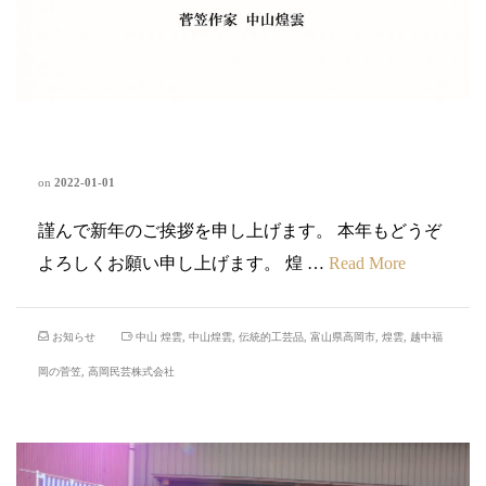
謹賀新年
on
2022-01-01
謹んで新年のご挨拶を申し上げます。 本年もどうぞ
よろしくお願い申し上げます。 煌 …
Read More
お知らせ
中山 煌雲
,
中山煌雲
,
伝統的工芸品
,
富山県高岡市
,
煌雲
,
越中福
岡の菅笠
,
高岡民芸株式会社