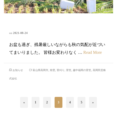
菅刈の夏、煌雲の夏
on
2021-08-24
お盆も過ぎ、残暑厳しいながらも秋の気配が近づい
てまいりました。 皆様お変わりなく …
Read More
お知らせ
富山県高岡市
,
煌雲
,
菅刈り
,
菅笠
,
越中福岡の菅笠
,
高岡民芸株
式会社
«
1
2
3
4
5
»