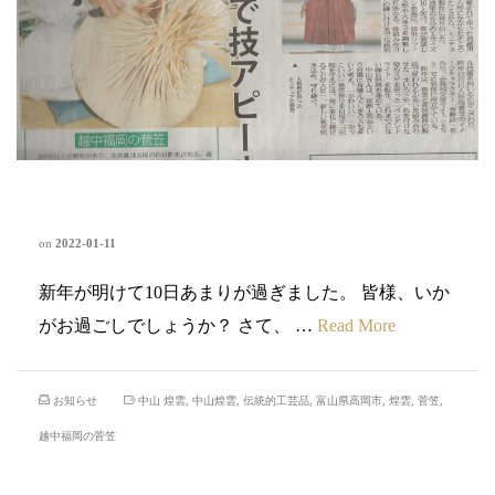
伝統工芸 高岡の挑戦
on
2022-01-11
新年が明けて10日あまりが過ぎました。 皆様、いか
がお過ごしでしょうか？ さて、 …
Read More
お知らせ
中山 煌雲
,
中山煌雲
,
伝統的工芸品
,
富山県高岡市
,
煌雲
,
菅笠
,
越中福岡の菅笠