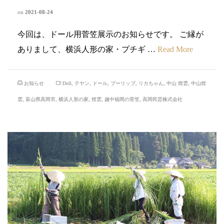
on
2021-08-24
今回は、ドール用菅笠展示のお知らせです。 ご縁が
ありまして、横浜人形の家・プチギ …
Read More
お知らせ
Doll
,
テヤン
,
ドール
,
プーリップ
,
リカちゃん
,
中山 煌雲
,
中山煌
雲
,
富山県高岡市
,
横浜人形の家
,
煌雲
,
越中福岡の菅笠
,
高岡民芸株式会社