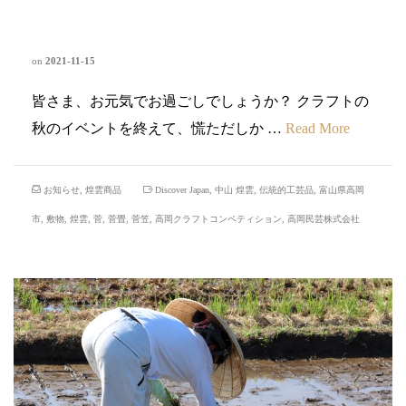
ィション2021
on
2021-11-15
皆さま、お元気でお過ごしでしょうか？ クラフトの
秋のイベントを終えて、慌ただしか …
Read More
お知らせ
,
煌雲商品
Discover Japan
,
中山 煌雲
,
伝統的工芸品
,
富山県高岡
市
,
敷物
,
煌雲
,
菅
,
菅畳
,
菅笠
,
高岡クラフトコンペティション
,
高岡民芸株式会社