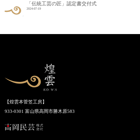
「伝統工芸の匠」認定書交付式
2024-07-19
【煌雲本菅笠工房】
933-0301 富山県高岡市勝木原583