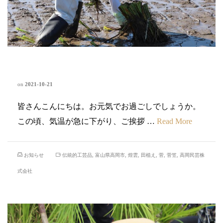
菅の田植えを行いました
on
2021-10-21
皆さんこんにちは。お元気でお過ごしでしょうか。
この頃、気温が急に下がり、ご挨拶 …
Read More
お知らせ
伝統的工芸品
,
富山県高岡市
,
煌雲
,
田植え
,
菅
,
菅笠
,
高岡民芸株
式会社